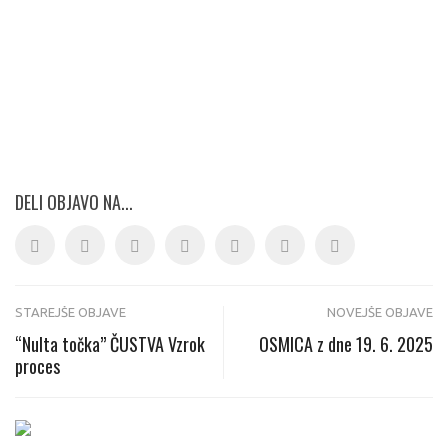
https://zlatkazivljenje.com/izdelek/nulta-tocka
DELI OBJAVO NA...
Post
STAREJŠE OBJAVE
NOVEJŠE OBJAVE
navigation
“Nulta točka” ČUSTVA Vzrok
OSMICA z dne 19. 6. 2025
proces