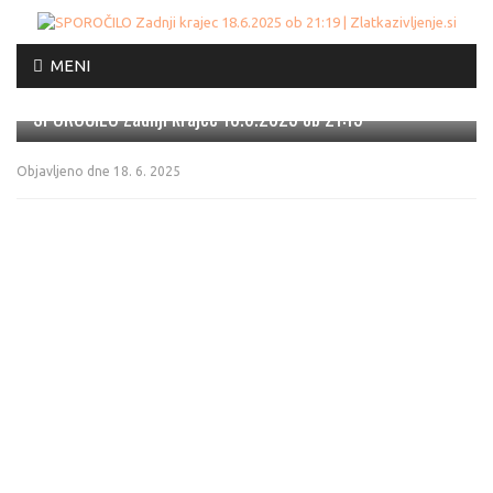
Skip
MENI
to
ODGOVORI
content
SPOROČILO Zadnji krajec 18.6.2025 ob 21:19
Objavljeno dne
18. 6. 2025