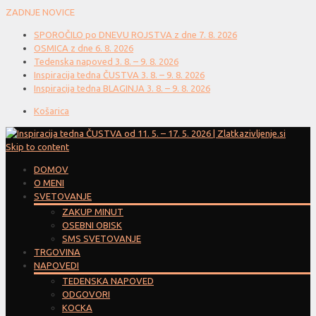
ZADNJE NOVICE
SPOROČILO po DNEVU ROJSTVA z dne 7. 8. 2026
OSMICA z dne 6. 8. 2026
Tedenska napoved 3. 8. – 9. 8. 2026
Inspiracija tedna ČUSTVA 3. 8. – 9. 8. 2026
Inspiracija tedna BLAGINJA 3. 8. – 9. 8. 2026
Košarica
Skip to content
DOMOV
O MENI
SVETOVANJE
ZAKUP MINUT
OSEBNI OBISK
SMS SVETOVANJE
TRGOVINA
NAPOVEDI
TEDENSKA NAPOVED
ODGOVORI
KOCKA