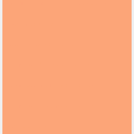
SPOROČILO po DNEVU ROJSTVA z dne 7. 8. 2026
OSMICA z dne 6. 8. 2026
Tedenska napoved 3. 8. – 9. 8. 2026
Inspiracija tedna ČUSTVA 3. 8. – 9. 8. 2026
Inspiracija tedna BLAGINJA 3. 8. – 9. 8. 2026
Inspiracija tedna po dnevih 3. 8. – 9. 8. 2026
KOCKE mesec AVGUST